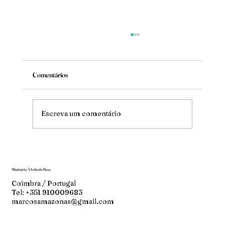
Comentários
Mude
Escreva um comentário
Ministério À Volta da Mesa
Coimbra / Portugal
Tel: +351 910009683
marcosamazonas@gmail.com