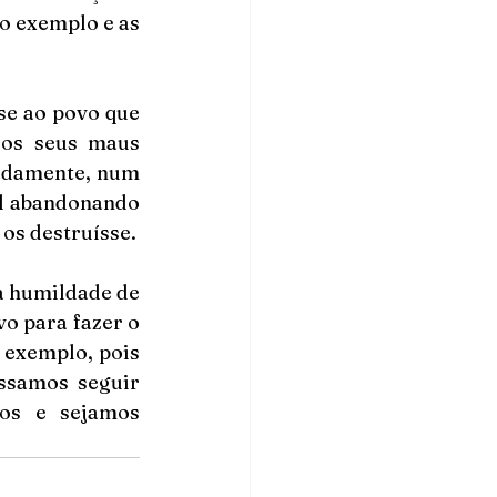
o exemplo e as 
se ao povo que 
os seus maus 
adamente, num 
al abandonando 
os seus maus caminhos, pedindo a Deus que tivesse misericórdia e não os destruísse. 
a humildade de 
 para fazer o 
exemplo, pois 
ssamos seguir 
os e sejamos 