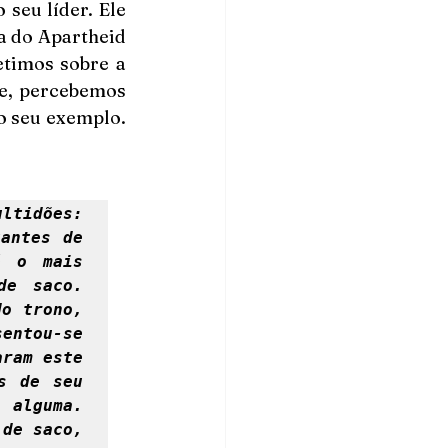
eu líder. Ele 
 do Apartheid 
timos sobre a 
e, percebemos 
o seu exemplo. 
tidões: 
antes de 
 o mais 
e saco. 
o trono, 
ntou-se 
ram este 
 de seu 
alguma. 
de saco, 