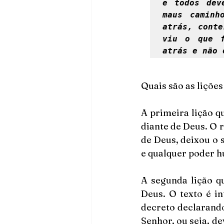
e todos dev
maus caminh
atrás, conte
viu o que f
atrás e não 
Quais são as lições
A primeira lição q
diante de Deus. O 
de Deus, deixou o 
e qualquer poder h
A segunda lição q
Deus. O texto é in
decreto declarand
Senhor, ou seja, de