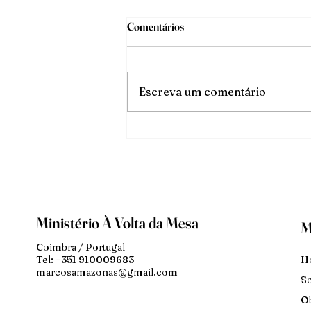
Comentários
O triunfo da luz
Escreva um comentário
Ministério À Volta da Mesa
M
Coimbra / Portugal
H
Tel: +351 910009683
marcosamazonas@gmail.com
S
Ob