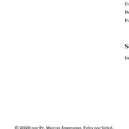
Co
De
Po
S
In
© 2020 por Pr. Marcos Amazonas. Feito por
Veivê
.