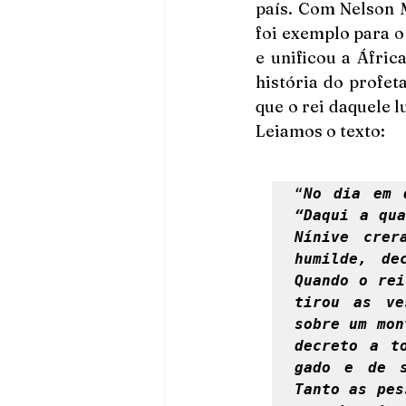
país. Com Nelson M
foi exemplo para o
e unificou a Áfric
história do profet
que o rei daquele 
Leiamos o texto: 
“
No dia em 
“Daqui a qua
Nínive crer
humilde, de
Quando o rei
tirou as ve
sobre um mon
decreto a t
gado e de s
Tanto as pes