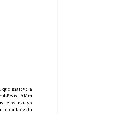
 que mateve a 
úblicos. Além 
e elas estava 
u a unidade do 