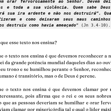
em orar fervorosamente ao Senhor. Devem deix
os e toda a sua violência. Quem sabe Deus 
rá sua ira ardente e não nos destruirá”. Qua
izeram e como deixaram seus maus caminhos,
os destruiu como havia ameaçado
” (Jn 3.4-10).
 que esse texto nos ensina?
ue o texto nos ensina é que devemos reconhecer a n
rei da grande potência mundial daqueles dias ao ou
seu trono e se humilhou perante o Senhor, reconhec
umano é transitório, mas o de Deus é perene. 
ue o texto nos ensina é que devemos clamar por m
teressante, pois afirma que o rei e os seus nobre
o que as pessoas deveriam se humilhar e orar ferv
viam clamar por misericórdia tal e qual o líder máx