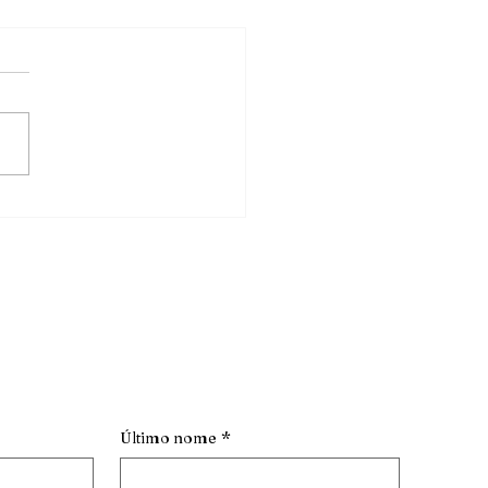
ate
Último nome
*