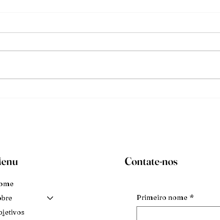
Mude
O deb
enu
Contate-nos
ome
Primeiro nome
*
obre
jetivos