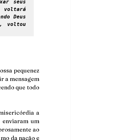
ar seus 
voltará 
ndo Deus 
 voltou 
 
ossa pequenez 
vir a mensagem 
endo que todo 
isericórdia a 
s enviaram um 
orosamente ao 
imo da nação e 