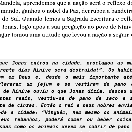
andela, aprendemos que a nação será o reflexo do s
 mundo, ganhou o nobel da Paz, derrubou a bandeira
a do Sul. Quando lemos a Sagrada Escritura e refle
a Jonas, logo após a sua pregação ao povo de Níniv
lugar tomou uma atitude que levou a nação a seguir 
que Jonas entrou na cidade, proclamou às mul
renta dias Nínive será destruída!”. Os habit
am em Deus e, desde o mais importante até
clararam um jejum e se vestiram de pano d
 de Nínive ouviu o que Jonas dizia, desceu d
stes reais, vestiu-se de pano de saco e se
te de cinzas. Então o rei e seus nobres envia
oda a cidade: “Ninguém, nem mesmo os animais
eus rebanhos, poderá comer ou beber coisa 
soas como os animais devem se cobrir de pano 