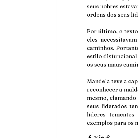
seus nobres estava
ordens dos seus líd
Por último, o text
eles necessitavam
caminhos. Portant
estilo disfunciona
Mandela teve a capa
reconhecer a malda
mesmo, clamando p
seus liderados te
líderes temente
exemplos para os n