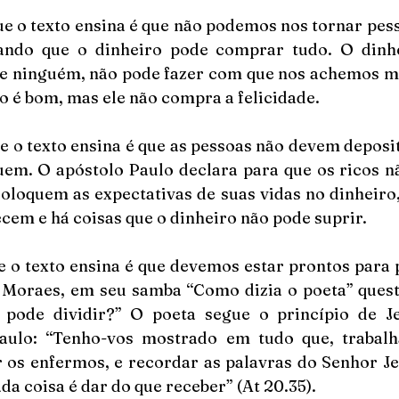
ue o texto ensina é que não podemos nos tornar pes
ando que o dinheiro pode comprar tudo. O dinhe
de ninguém, não pode fazer com que nos achemos me
ro é bom, mas ele não compra a felicidade.
e o texto ensina é que as pessoas não devem deposit
uem. O apóstolo Paulo declara para que os ricos n
coloquem as expectativas de suas vidas no dinheiro,
cem e há coisas que o dinheiro não pode suprir. 
e o texto ensina é que devemos estar prontos para p
 Moraes, em seu samba “Como dizia o poeta” questi
pode dividir?” O poeta segue o princípio de Je
aulo: “Tenho-vos mostrado em tudo que, trabalh
r os enfermos, e recordar as palavras do Senhor Jes
a coisa é dar do que receber” (At 20.35).