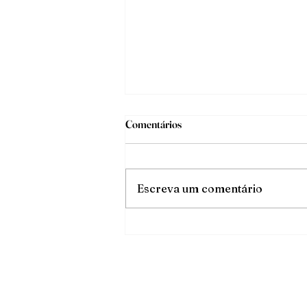
Comentários
O triunfo da luz
Escreva um comentário