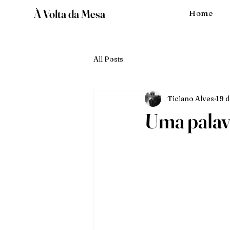
À Volta da Mesa
Home
All Posts
Ticiano Alves
19 d
Uma palavr