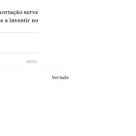
xortação serve 
 a investir no 
Ver tudo