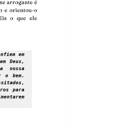
se arrogante é 
 e orientou-o 
is o que ele 
nfiem em 
m Deus, 
a nossa 
 o bem. 
itados, 
ros para 
mentarem 