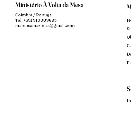
Ministério À Volta da Mesa
M
Coimbra / Portugal
H
Tel: +351 910009683
marcosamazonas@gmail.com
S
Ob
Co
De
Po
S
In