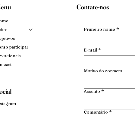
enu
Contate-nos
ome
Primeiro nome
*
obre
jetivos
mo participar
E-mail
*
vocionais
dcast
Motivo do contacto
ocial
Assunto
*
stagram
Comentário
*