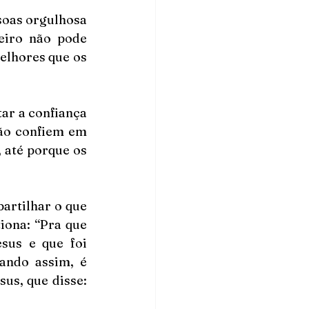
soas orgulhosa 
iro não pode 
lhores que os 
ar a confiança 
ão confiem em 
 até porque os 
artilhar o que 
ona: “Pra que 
sus e que foi 
ando assim, é 
us, que disse: 