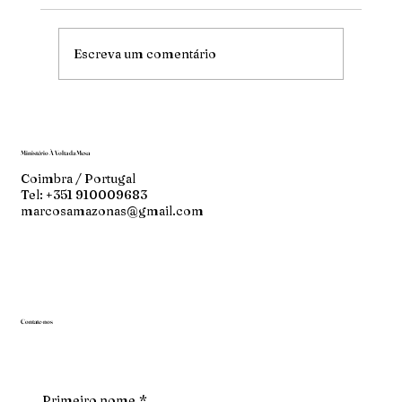
Escreva um comentário
Ministério À Volta da Mesa
Coimbra / Portugal
Tel: +351 910009683
marcosamazonas@gmail.com
Contate-nos
Primeiro nome
*