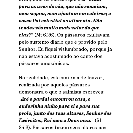
para as aves do céu, que não semeiam, 
nem segam, nem ajuntam em celeiros; e 
vosso Pai celestial as alimenta. Não 
tendes vós muito mais valor do que 
elas?
” (Mt 6.26). Os pássaros exultavam 
pelo sustento diário que é provido pelo 
Senhor. Eu fiquei vislumbrado, porque já 
não estava acostumado ao canto dos 
pássaros amazónicos.
Na realidade, esta sinfonia de louvor, 
realizada por aqueles pássaros 
demonstra o que o salmista escreveu: 
“
Até o pardal encontrou casa, e 
andorinha ninho para si e para sua 
prole, junto dos teus altares, Senhor dos 
Exércitos, Rei meu e Deus meu.
” (Sl 
84.3). Pássaros fazem seus altares nas 