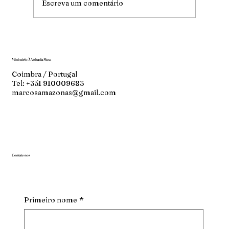
Escreva um comentário
Ministério À Volta da Mesa
Coimbra / Portugal
Tel: +351 910009683
marcosamazonas@gmail.com
Contate-nos
Primeiro nome
*