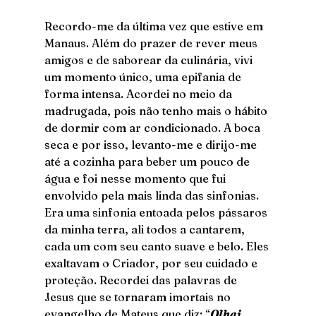
Recordo-me da última vez que estive em 
Manaus. Além do prazer de rever meus 
amigos e de saborear da culinária, vivi 
um momento único, uma epifania de 
forma intensa. Acordei no meio da 
madrugada, pois não tenho mais o hábito 
de dormir com ar condicionado. A boca 
seca e por isso, levanto-me e dirijo-me 
até a cozinha para beber um pouco de 
água e foi nesse momento que fui 
envolvido pela mais linda das sinfonias. 
Era uma sinfonia entoada pelos pássaros 
da minha terra, ali todos a cantarem, 
cada um com seu canto suave e belo. Eles 
exaltavam o Criador, por seu cuidado e 
proteção. Recordei das palavras de 
Jesus que se tornaram imortais no 
evangelho de Mateus que diz: “
Olhai 