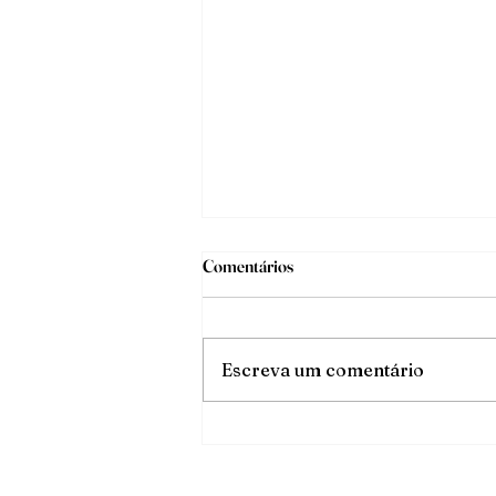
Comentários
O triunfo da luz
Escreva um comentário