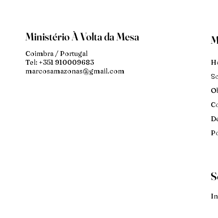
Ministério À Volta da Mesa
M
Coimbra / Portugal
H
Tel: +351 910009683
marcosamazonas@gmail.com
S
Ob
Co
De
Po
S
In