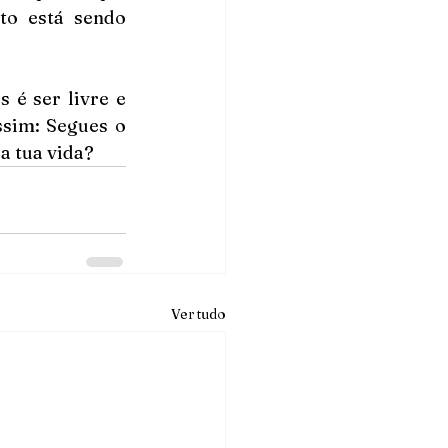
o está sendo 
é ser livre e 
sim: Segues o 
a tua vida?
Ver tudo