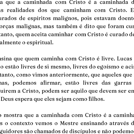
na que a caminhada com Cristo é a caminhada da
as realidades dos que caminham com Cristo. El
rados de espíritos malignos, pois estavam doentes
forças malignas, mas também é dito que foram cur
anto, quem aceita caminhar com Cristo é curado de 
almente o espiritual.
sina que quem caminha com Cristo é livre. Lucas 
o estão livres de si mesmo, livres do egoísmo e aci
tanto, como vimos anteriormente, que aqueles que f
as, podemos afirmar, estão livres das garras d
uirem a Cristo, podem ser aquilo que devem ser em
Deus espera que eles sejam como filhos.
to mostra que a caminhada com Cristo é a caminha
 o contexto vemos o Mestre ensinando através de
eguidores são chamados de discípulos e não podemos