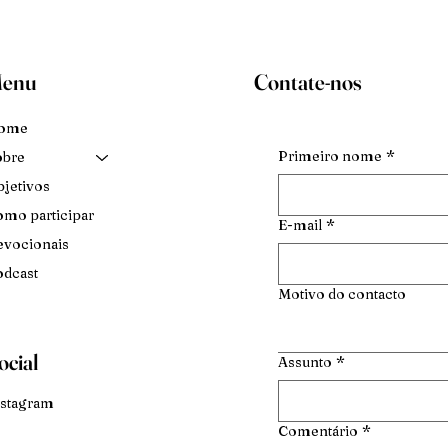
enu
Contate-nos
ome
Primeiro nome
*
obre
jetivos
mo participar
E-mail
*
vocionais
dcast
Motivo do contacto
ocial
Assunto
*
stagram
Comentário
*