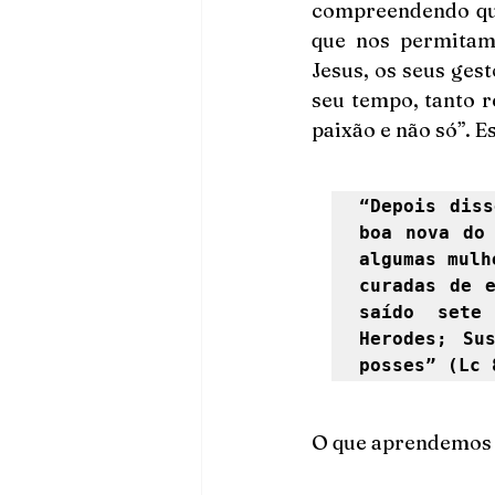
compreendendo que
que nos permitam
Jesus, os seus ges
seu tempo, tanto r
paixão e não só”. E
“Depois diss
boa nova do 
algumas mulh
curadas de e
saído sete
Herodes; Su
posses” (Lc 
O que aprendemos 