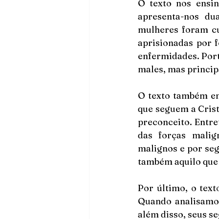
O texto nos ensi
apresenta-nos du
mulheres foram cu
aprisionadas por 
enfermidades. Port
males, mas princip
O texto também en
que seguem a Crist
preconceito. Entre
das forças malign
malignos e por seg
também aquilo que 
Por último, o tex
Quando analisamos
além disso, seus s