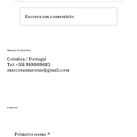
Escreva um comentário
Ministério À Volta da Mesa
Coimbra / Portugal
Tel: +351 910009683
marcosamazonas@gmail.com
Contate-nos
Primeiro nome
*