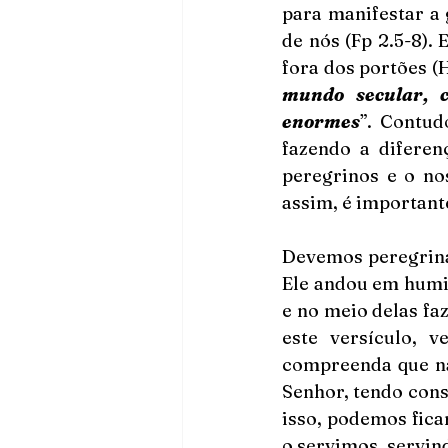
para manifestar a g
de nós (Fp 2.5-8). 
fora dos portões (H
mundo secular, 
enormes
”. Contud
fazendo a diferen
peregrinos e o no
assim, é important
Devemos peregrinar
Ele andou em humild
e no meio delas fa
este versículo, 
compreenda que nã
Senhor, tendo cons
isso, podemos fica
o servimos, servin