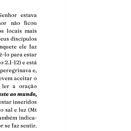
enhor estava 
or não ficou 
s locais mais 
us discípulos 
quete ele faz 
-lo para estar 
2.1-12) e está 
peregrinava e, 
vem aceitar o 
ler a oração 
ste ao mundo, 
star inseridos 
 sal e luz (Mt 
 também indica-
se faz sentir. 