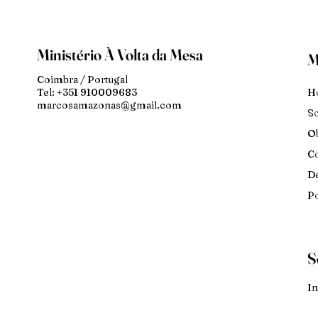
Ministério À Volta da Mesa
M
Coimbra / Portugal
H
Tel: +351 910009683
marcosamazonas@gmail.com
S
Ob
Co
De
Po
S
In