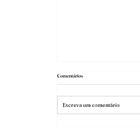
Comentários
O triunfo da luz
Escreva um comentário