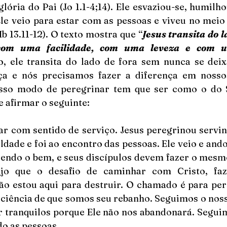
lória do Pai (Jo 1.1-4;14). Ele esvaziou-se, humilh
Ele veio para estar com as pessoas e viveu no meio 
b 13.11-12). O texto mostra que “
Jesus transita do l
com uma facilidade, com uma leveza e com um
o, ele transita do lado de fora sem nunca se deixa
ça e nós precisamos fazer a diferença em nosso
sso modo de peregrinar tem que ser como o do S
e afirmar o seguinte:
 com sentido de serviço. Jesus peregrinou servind
ade e foi ao encontro das pessoas. Ele veio e andou
zendo o bem, e seus discípulos devem fazer o mesmo
vejo que o desafio de caminhar com Cristo, fa
o estou aqui para destruir. O chamado é para per
ciência de que somos seu rebanho. Seguimos o nosso
r tranquilos porque Ele não nos abandonará. Seguim
do as pessoas.