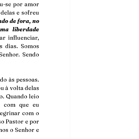
ou-se por amor 
delas e sofreu 
ado de fora, no 
a liberdade 
r influenciar, 
s dias. Somos 
enhor. Sendo 
o às pessoas. 
 à volta delas 
. Quando leio 
z com que eu 
egrinar com o 
 Pastor e por 
os o Senhor e 