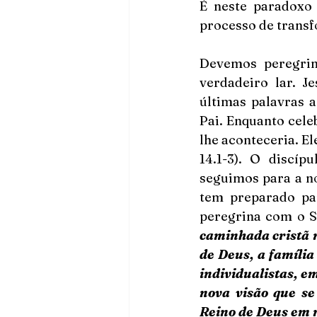
É neste paradoxo 
processo de transf
Devemos peregrin
verdadeiro lar. J
últimas palavras 
Pai. Enquanto cele
lhe aconteceria. Ele
14.1-3). O discí
seguimos para a n
tem preparado par
peregrina com o S
caminhada cristã n
de Deus, a família
individualistas, 
nova visão que se
Reino de Deus em n