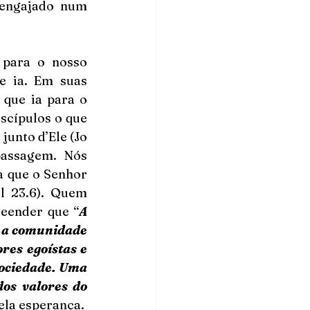
 engajado num 
para o nosso 
 ia. Em suas 
que ia para o 
scípulos o que 
junto d’Ele (Jo 
assagem. Nós 
 que o Senhor 
 23.6). Quem 
reender que “
A 
 a comunidade 
res egoístas e 
ociedade. Uma 
os valores do 
la esperança. 