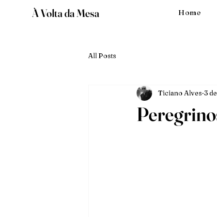
À Volta da Mesa
Home
All Posts
Ticiano Alves
3 d
Peregrino