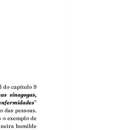
do capítulo 9 
as sinagogas, 
 enfermidades
” 
o das pessoas. 
o o exemplo de 
neira humilde 