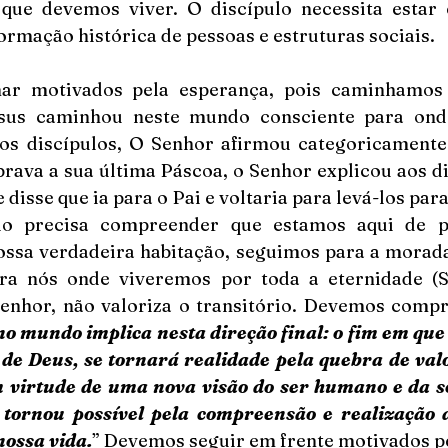
que devemos viver. O discípulo necessita estar
ormação histórica de pessoas e estruturas sociais. 
ar motivados pela esperança, pois caminhamos 
esus caminhou neste mundo consciente para onde
aos discípulos, O Senhor afirmou categoricamente 
brava a sua última Páscoa, o Senhor explicou aos di
 disse que ia para o Pai e voltaria para levá-los para 
pulo precisa compreender que estamos aqui de p
ossa verdadeira habitação, seguimos para a morada
a nós onde viveremos por toda a eternidade (Sl
enhor, não valoriza o transitório. Devemos comp
o mundo implica nesta direção final: o fim em que
 de Deus, se tornará realidade pela quebra de valo
em virtude de uma nova visão do ser humano e da s
 tornou possível pela compreensão e realização d
ossa vida.
” Devemos seguir em frente motivados pe