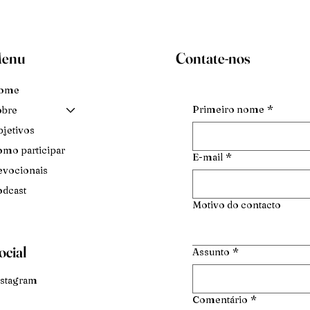
enu
Contate-nos
ome
Primeiro nome
*
obre
jetivos
mo participar
E-mail
*
vocionais
dcast
Motivo do contacto
ocial
Assunto
*
stagram
Comentário
*