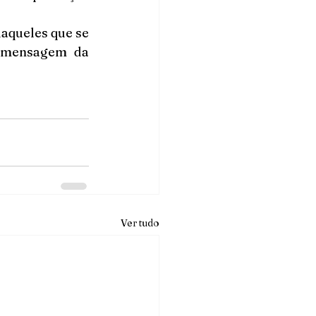
queles que se 
 mensagem da 
Ver tudo