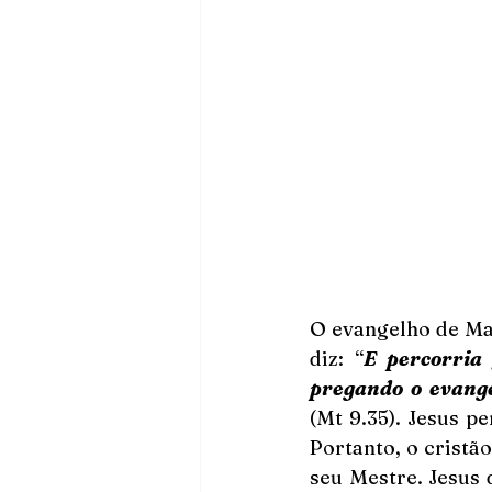
O evangelho de Mat
diz: “
E percorria 
pregando o evange
(Mt 9.35). Jesus p
Portanto, o cristã
seu Mestre. Jesus 