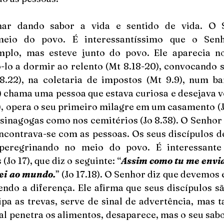
ar dando sabor a vida e sentido de vida. O S
eio do povo. É interessantíssimo que o Senh
mplo, mas esteve junto do povo. Ele aparecia no
lo a dormir ao relento (Mt 8.18-20), convocando se
8.22), na coletaria de impostos (Mt 9.9), num ban
) chama uma pessoa que estava curiosa e desejava vê
), opera o seu primeiro milagre em um casamento (Jo 
 sinagogas como nos cemitérios (Jo 8.38). O Senhor 
ncontrava-se com as pessoas. Os seus discípulos de
 peregrinando no meio do povo. É interessante 
(Jo 17), que diz o seguinte: “
Assim como tu me envia
ei ao mundo.
” (Jo 17.18). O Senhor diz que devemos e
ndo a diferença. Ele afirma que seus discípulos são
ssipa as trevas, serve de sinal de advertência, mas
l penetra os alimentos, desaparece, mas o seu sabor 