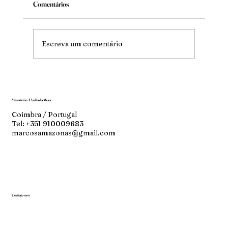
Comentários
Mude
Escreva um comentário
Ministério À Volta da Mesa
Coimbra / Portugal
Tel: +351 910009683
marcosamazonas@gmail.com
Contate-nos