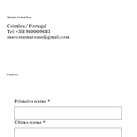
Ministério À Volta da Mesa
Coimbra / Portugal
Tel: +351 910009683
marcosamazonas@gmail.com
Contate-nos
Primeiro nome
*
Último nome
*