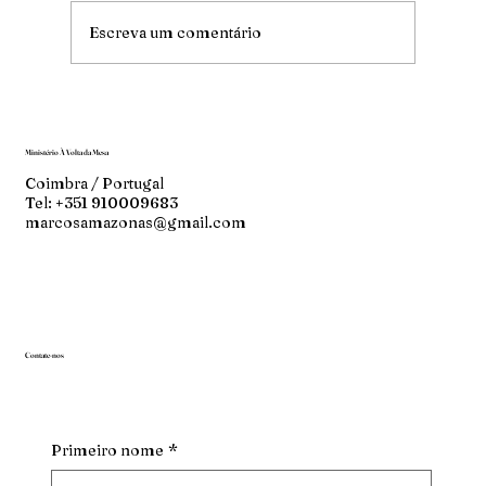
Escreva um comentário
Ministério À Volta da Mesa
Coimbra / Portugal
Tel: +351 910009683
marcosamazonas@gmail.com
Contate-nos
Primeiro nome
*