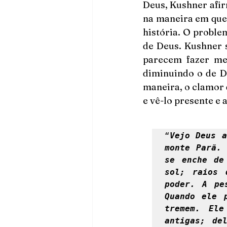
Deus, Kushner afir
na maneira em que s
história. O proble
de Deus. Kushner 
parecem fazer me
diminuindo o de D
maneira, o clamor 
e vê-lo presente e 
“
Vejo Deus a
monte Parã. 
se enche de
sol; raios 
poder. A pe
Quando ele 
tremem. Ele
antigas; de