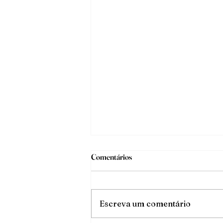
Comentários
O triunfo da luz
Escreva um comentário