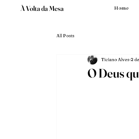
À Volta da Mesa
Home
All Posts
Ticiano Alves
2 d
O Deus qu