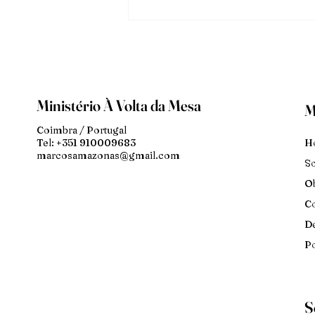
Ministério À Volta da Mesa
M
Coimbra / Portugal
H
Tel: +351 910009683
marcosamazonas@gmail.com
S
Ob
Co
De
Po
S