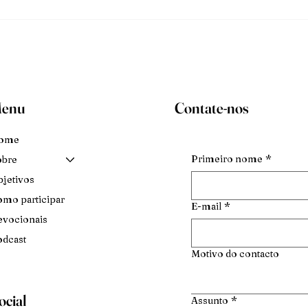
enu
Contate-nos
ome
Primeiro nome
*
obre
jetivos
mo participar
E-mail
*
vocionais
dcast
Motivo do contacto
ocial
Assunto
*