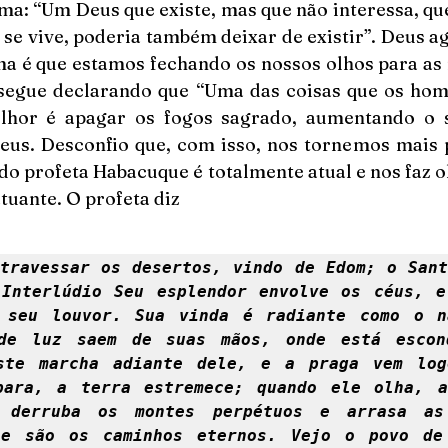
ma: “Um Deus que existe, mas que não interessa, que
e vive, poderia também deixar de existir”. Deus age
ma é que estamos fechando os nossos olhos para as 
segue declarando que “Uma das coisas que os ho
lhor é apagar os fogos sagrado, aumentando o s
eus. Desconfio que, com isso, nos tornemos mais p
do profeta Habacuque é totalmente atual e nos faz o
atuante. O profeta diz 
travessar os desertos, vindo de Edom; o Sant
Interlúdio Seu esplendor envolve os céus, e
 seu louvor. Sua vinda é radiante como o na
de luz saem de suas mãos, onde está escond
ste marcha adiante dele, e a praga vem logo
para, a terra estremece; quando ele olha, as
 derruba os montes perpétuos e arrasa as 
le são os caminhos eternos. Vejo o povo de 