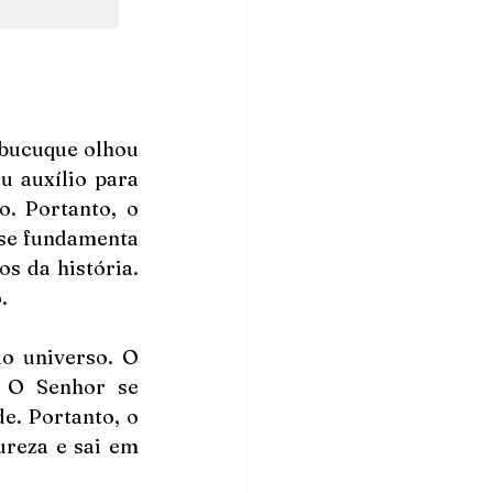
abucuque olhou 
 auxílio para 
. Portanto, o 
se fundamenta 
s da história. 
.
o universo. O 
 O Senhor se 
. Portanto, o 
reza e sai em 