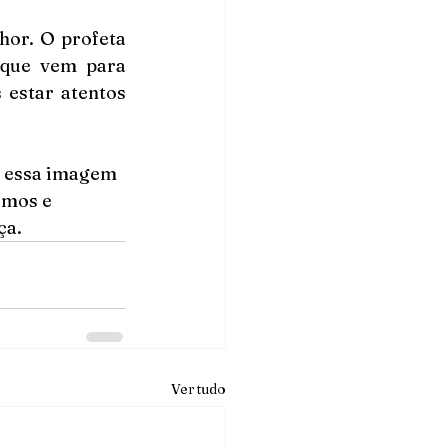
or. O profeta 
que vem para 
estar atentos 
s essa imagem 
emos e 
ça.
Ver tudo