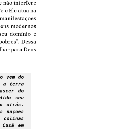
 não interfere 
 e Ele atua na 
manifestações 
mens modernos 
eu domínio e 
obres”. Dessa 
lhar para Deus 
o vem do 
 a terra 
scer do 
ido seu 
 atrás. 
 nações 
colinas 
Cusã em 