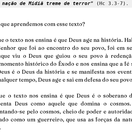
 nação de Midiã treme de terror
” (Hc 3.3-7). 
s que aprendemos com esse texto?
ue o texto nos ensina é que Deus age na história. H
Senhor que foi ao encontro do seu povo, foi em seu
uque viu o Deus que guiou o seu povo à redenção
momento histórico do Êxodo e nos ensina que a fé 
Deus é o Deus da história e se manifesta nos evento
alquer tempo, Deus age e sai em defesa do seu povo
ue o texto nos ensina é que Deus é o soberano d
senta Deus como aquele que domina o cosmos.
tando-se pelo cosmos, cheio de poder e autoridade
ado como um guerreiro, que usa as forças da natu
 