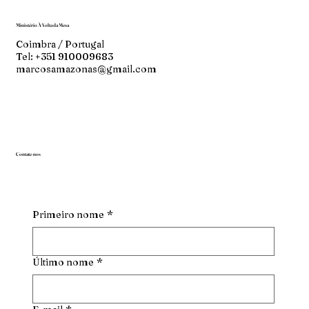
Ministério À Volta da Mesa
Coimbra / Portugal
Tel: +351 910009683
marcosamazonas@gmail.com
Contate-nos
Primeiro nome
*
Último nome
*