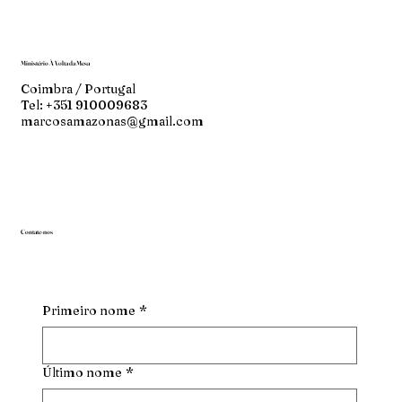
Ministério À Volta da Mesa
Coimbra / Portugal
Tel: +351 910009683
marcosamazonas@gmail.com
Contate-nos
Primeiro nome
*
Último nome
*