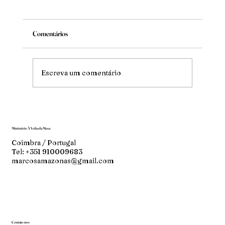
Comentários
Mude
Escreva um comentário
Ministério À Volta da Mesa
Coimbra / Portugal
Tel: +351 910009683
marcosamazonas@gmail.com
Contate-nos