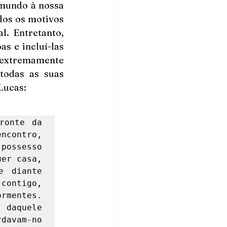
mundo à nossa 
os os motivos 
. Entretanto, 
 e incluí-las 
extremamente 
todas as suas 
Lucas: 
onte da 
contro, 
possesso 
er casa, 
 diante 
contigo, 
mentes. 
daquele 
davam-no 