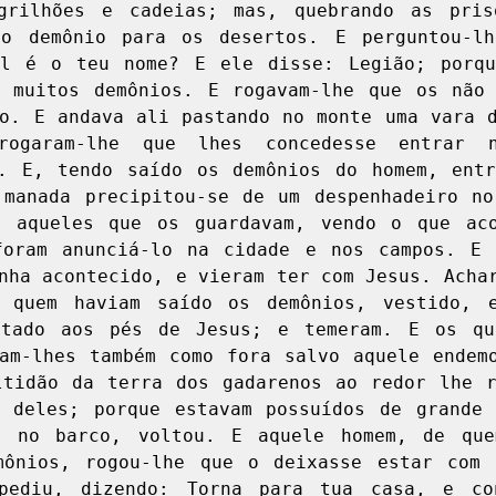
grilhões e cadeias; mas, quebrando as prisõ
lo demônio para os desertos. E perguntou-lhe
al é o teu nome? E ele disse: Legião; porque
 muitos demônios. E rogavam-lhe que os não 
o. E andava ali pastando no monte uma vara d
rogaram-lhe que lhes concedesse entrar n
. E, tendo saído os demônios do homem, entr
manada precipitou-se de um despenhadeiro no
E aqueles que os guardavam, vendo o que acon
foram anunciá-lo na cidade e nos campos. E s
nha acontecido, e vieram ter com Jesus. Achar
 quem haviam saído os demônios, vestido, e
ntado aos pés de Jesus; e temeram. E os que
am-lhes também como fora salvo aquele endemo
tidão da terra dos gadarenos ao redor lhe r
 deles; porque estavam possuídos de grande 
e no barco, voltou. E aquele homem, de quem
mônios, rogou-lhe que o deixasse estar com e
pediu, dizendo: Torna para tua casa, e con