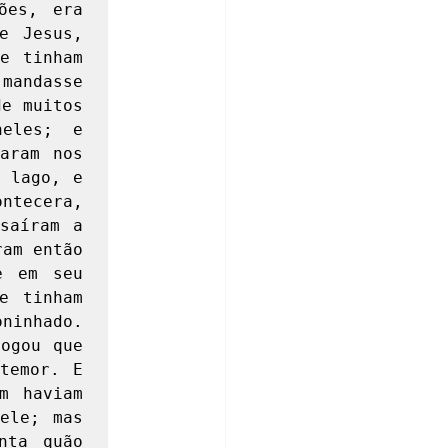
es, era 
 Jesus, 
 tinham 
mandasse 
e muitos 
eles; e 
aram nos 
 lago, e 
tecera, 
aíram a 
am então 
 em seu 
 tinham 
ninhado. 
ogou que 
temor. E 
 haviam 
le; mas 
ta quão 