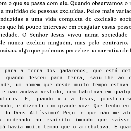
om o que se passa com ele. Quando observamos o 
a multidão de pessoas excluídas. Pelos mais variad
nduzidas a uma vida completa de exclusão social
 que há pouco interesse em resgatar essas pessoas
iedade. O Senhor Jesus viveu numa sociedade 
le nunca excluiu ninguém, mas pelo contrário, 
lusivas, algo que podemos perceber na narrativa de 
m para a terra dos gadarenos, que está defr
, quando desceu para terra, saiu-lhe ao en
ade, um homem que desde muito tempo estava 
 e não andava vestido, nem habitava em qualqu
ulcros. E, quando viu a Jesus, prostrou-se
ando, e dizendo com grande voz: Que tenho eu 
o do Deus Altíssimo? Peço-te que não me ator
a ordenado ao espírito imundo que saísse 
já havia muito tempo que o arrebatava. E guar