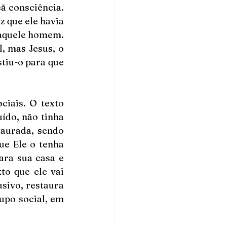
 consciência. 
 que ele havia 
daquele homem. 
 mas Jesus, o 
tiu-o para que 
iais. O texto 
do, não tinha 
aurada, sendo 
e Ele o tenha 
ra sua casa e 
o que ele vai 
sivo, restaura 
upo social, em 