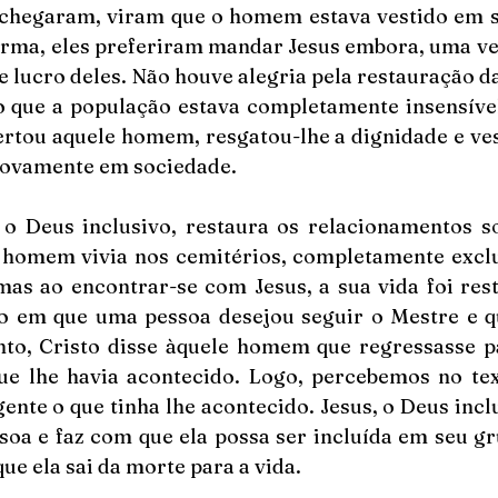
 chegaram, viram que o homem estava vestido em sã
orma, eles preferiram mandar Jesus embora, uma vez
de lucro deles. Não houve alegria pela restauração 
o que a população estava completamente insensível,
bertou aquele homem, resgatou-lhe a dignidade e ves
novamente em sociedade. 
 o Deus inclusivo, restaura os relacionamentos soc
 homem vivia nos cemitérios, completamente excluí
as ao encontrar-se com Jesus, a sua vida foi rest
so em que uma pessoa desejou seguir o Mestre e qu
nto, Cristo disse àquele homem que regressasse pa
ue lhe havia acontecido. Logo, percebemos no text
ente o que tinha lhe acontecido. Jesus, o Deus inclu
soa e faz com que ela possa ser incluída em seu gr
ue ela sai da morte para a vida.