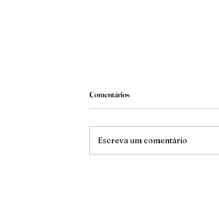
Comentários
O triunfo da luz
Escreva um comentário