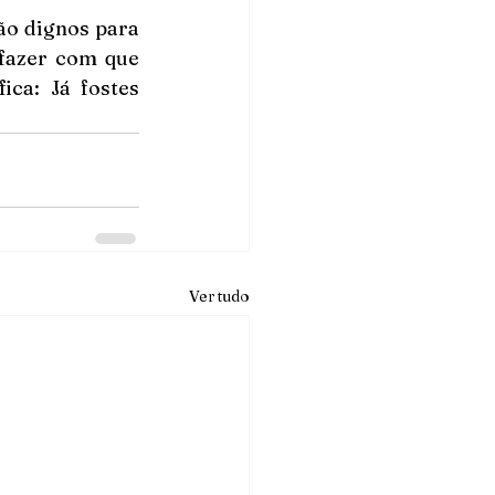
ão dignos para 
fazer com que 
ca: Já fostes 
Ver tudo