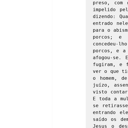
preso, com 
impelido pe
dizendo: Qu
entrado nele
para o abism
porcos; e 
concedeu-lho
porcos, e a 
afogou-se. 
fugiram, e 
ver o que ti
o homem, de
juízo, asse
visto contar
E toda a mul
se retirasse
entrando el
saído os de
Jesus o des