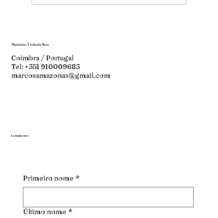
Ministério À Volta da Mesa
Coimbra / Portugal
Tel: +351 910009683
marcosamazonas@gmail.com
Contate-nos
Primeiro nome
*
Último nome
*