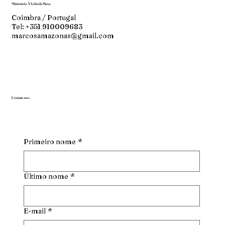
Ministério À Volta da Mesa
Coimbra / Portugal
Tel: +351 910009683
marcosamazonas@gmail.com
Contate-nos
Primeiro nome
*
Último nome
*
E-mail
*