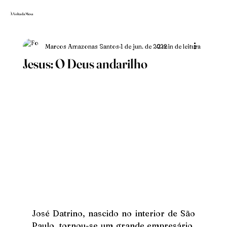
À Volta da Mesa
Marcos Amazonas Santos
1 de jun. de 2022
2 min de leitura
Jesus: O Deus andarilho
José Datrino, nascido no interior de São 
Paulo, tornou-se um grande empresário, 