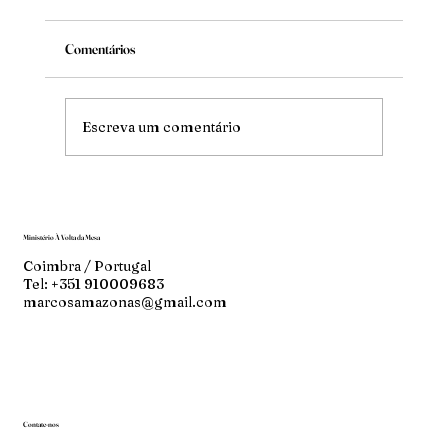
Comentários
Mude
Escreva um comentário
Ministério À Volta da Mesa
Coimbra / Portugal
Tel: +351 910009683
marcosamazonas@gmail.com
Contate-nos