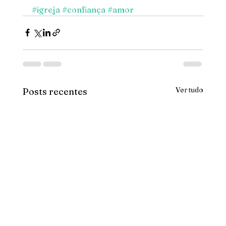
#igreja
#confiança
#amor
Ver tudo
Posts recentes