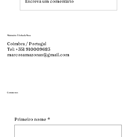
Escreva um comentário
Ministério À Volta da Mesa
Coimbra / Portugal
Tel: +351 910009683
marcosamazonas@gmail.com
Contate-nos
Primeiro nome
*