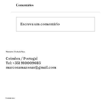
Comentários
Mude
Escreva um comentário
Ministério À Volta da Mesa
Coimbra / Portugal
Tel: +351 910009683
marcosamazonas@gmail.com
Contate-nos