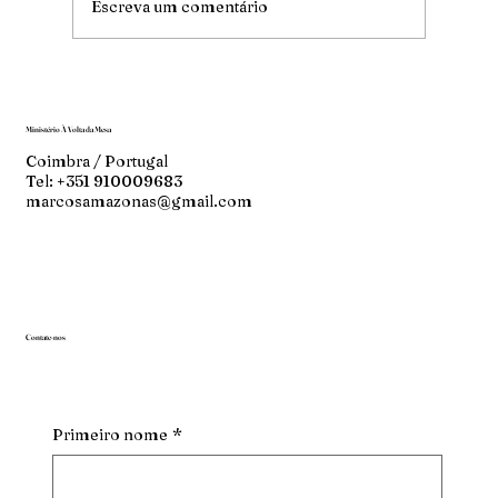
Escreva um comentário
Ministério À Volta da Mesa
Coimbra / Portugal
Tel: +351 910009683
marcosamazonas@gmail.com
Contate-nos
Primeiro nome
*