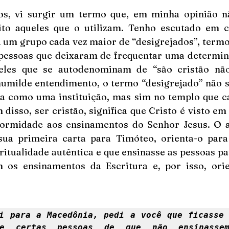
s, vi surgir um termo que, em minha opinião nã
to aqueles que o utilizam. Tenho escutado em c
 um grupo cada vez maior de “desigrejados”, termo 
 pessoas que deixaram de frequentar uma determina
les que se autodenominam de “são cristão não p
umilde entendimento, o termo “desigrejado” não se
ja como uma instituição, mas sim no templo que c
disso, ser cristão, significa que Cristo é visto em 
ormidade aos ensinamentos do Senhor Jesus. O a
ua primeira carta para Timóteo, orienta-o para
ritualidade autêntica e que ensinasse as pessoas p
os ensinamentos da Escritura e, por isso, orie
i para a Macedônia, pedi a você que ficasse 
se certas pessoas de que não ensinassem