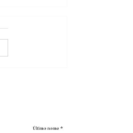
ate
Último nome
*