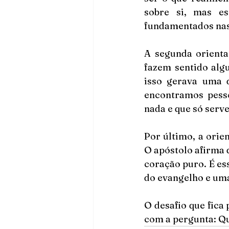
sobre si, mas e
fundamentados nas
A segunda orienta
fazem sentido algu
isso gerava uma d
encontramos pess
nada e que só serv
Por último, a orie
O apóstolo afirma 
coração puro. É ess
do evangelho e uma
O desafio que fica
com a pergunta: Qu