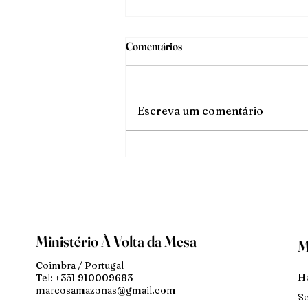
Comentários
O triunfo da luz
Escreva um comentário
Ministério À Volta da Mesa
M
Coimbra / Portugal
H
Tel: +351 910009683
marcosamazonas@gmail.com
S