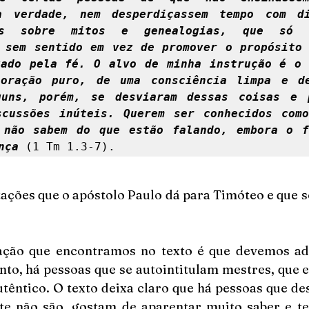
à verdade, nem desperdiçassem tempo com dis
eis sobre mitos e genealogias, que só 
 sem sentido em vez de promover o propósito 
ado pela fé. O alvo de minha instrução é o 
oração puro, de uma consciência limpa e de
guns, porém, se desviaram dessas coisas e p
cussões inúteis. Querem ser conhecidos como
 não sabem do que estão falando, embora o fa
nça 
(1 Tm 1.3-7). 
tações que o apóstolo Paulo dá para Timóteo e que s
ação que encontramos no texto é que devemos adv
anto, há pessoas que se autointitulam mestres, que 
utêntico. O texto deixa claro que há pessoas que de
te não são, gostam de aparentar muito saber e ter