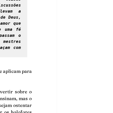
cussões 
levam a 
de Deus, 
amor que 
 uma fé 
assam o 
 mestres 
çam com 
e aplicam para 
ertir sobre o 
ensinam, mas o 
sejam ostentar 
 os holofotes 