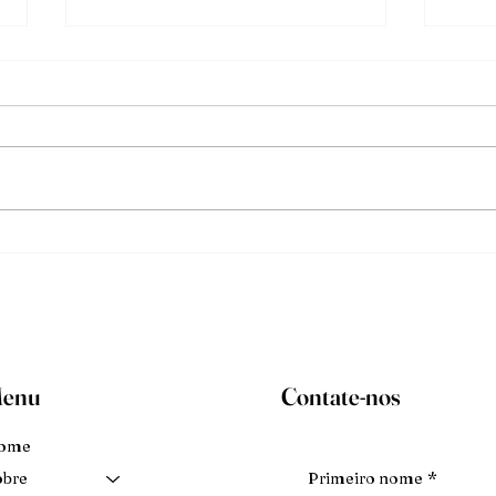
Mude
O deb
enu
Contate-nos
ome
Primeiro nome
*
obre