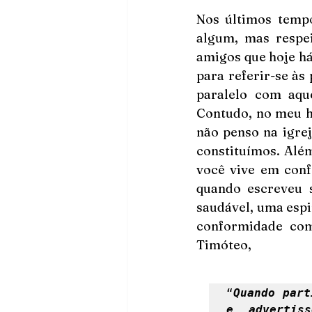
Nos últimos tempo
algum, mas respei
amigos que hoje há
para referir-se às
paralelo com aque
Contudo, no meu h
não penso na igre
constituímos. Além 
você vive em conf
quando escreveu s
saudável, uma espi
conformidade com 
Timóteo, 
“
Quando part
e advertis