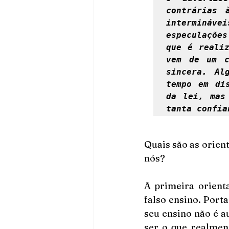
contrárias 
intermináv
especulações
que é realiz
vem de um c
sincera. Al
tempo em dis
da lei, mas
tanta confia
Quais são as orien
nós?
A primeira orient
falso ensino. Port
seu ensino não é a
ser o que realmen