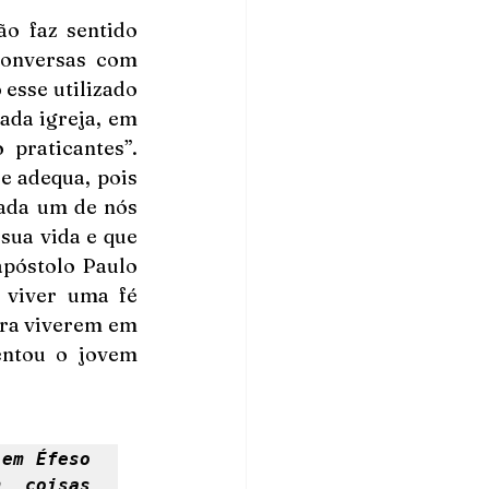
o faz sentido 
onversas com 
esse utilizado 
da igreja, em 
raticantes”. 
 adequa, pois 
ada um de nós 
sua vida e que 
póstolo Paulo 
 viver uma fé 
ara viverem em 
ntou o jovem 
em Éfeso 
 coisas 