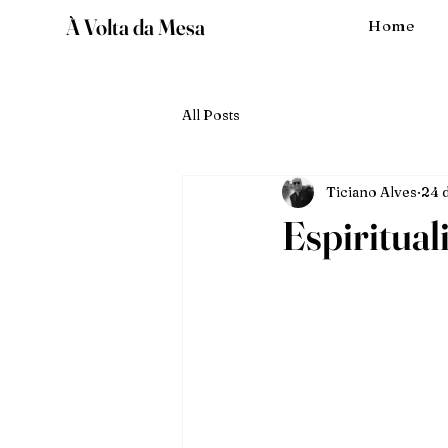
À Volta da Mesa
Home
All Posts
Ticiano Alves
24 d
Espiritual