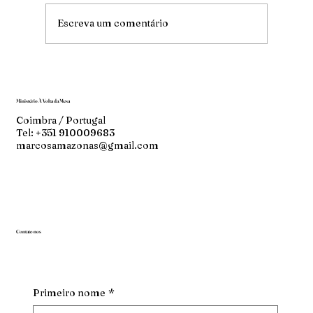
Escreva um comentário
Ministério À Volta da Mesa
Coimbra / Portugal
Tel: +351 910009683
marcosamazonas@gmail.com
Contate-nos
Primeiro nome
*