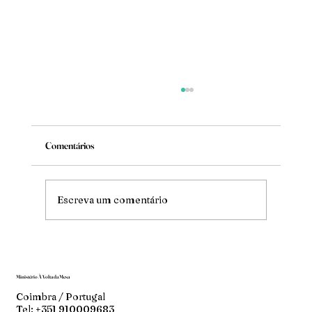
Comentários
Mude
Escreva um comentário
Ministério À Volta da Mesa
Coimbra / Portugal
Tel: +351 910009683