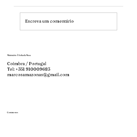
Mude
Escreva um comentário
Ministério À Volta da Mesa
Coimbra / Portugal
Tel: +351 910009683
marcosamazonas@gmail.com
Contate-nos