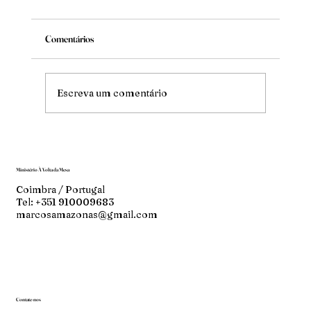
Comentários
Mude
Escreva um comentário
Ministério À Volta da Mesa
Coimbra / Portugal
Tel: +351 910009683
marcosamazonas@gmail.com
Contate-nos