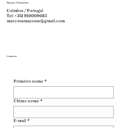
Ministério À Volta da Mesa
Coimbra / Portugal
Tel: +351 910009683
marcosamazonas@gmail.com
Contate-nos
Primeiro nome
*
Último nome
*
E-mail
*