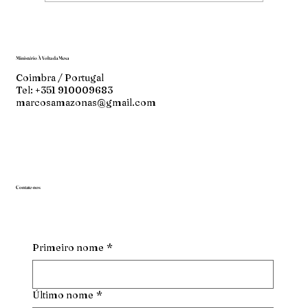
Ministério À Volta da Mesa
Coimbra / Portugal
Tel: +351 910009683
marcosamazonas@gmail.com
Contate-nos
Primeiro nome
*
Último nome
*