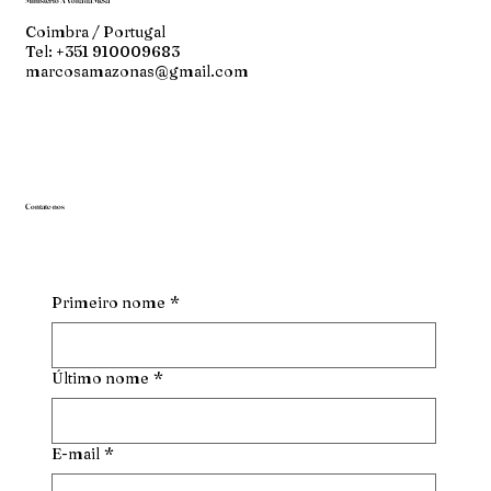
Ministério À Volta da Mesa
Coimbra / Portugal
Tel: +351 910009683
marcosamazonas@gmail.com
Contate-nos
Primeiro nome
*
Último nome
*
E-mail
*