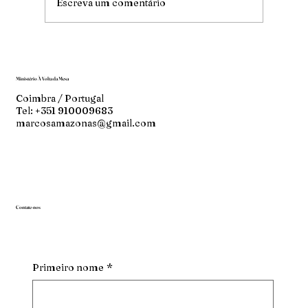
Escreva um comentário
Ministério À Volta da Mesa
Coimbra / Portugal
Tel: +351 910009683
marcosamazonas@gmail.com
Contate-nos
Primeiro nome
*