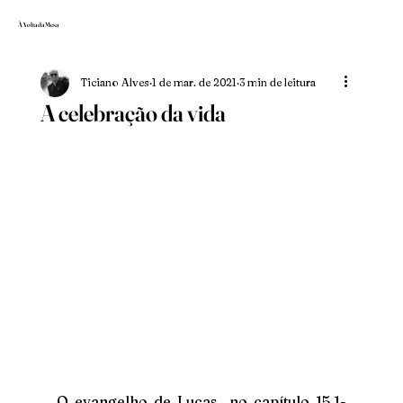
À Volta da Mesa
Ticiano Alves
1 de mar. de 2021
3 min de leitura
A celebração da vida
O evangelho de Lucas, no capítulo 15.1-