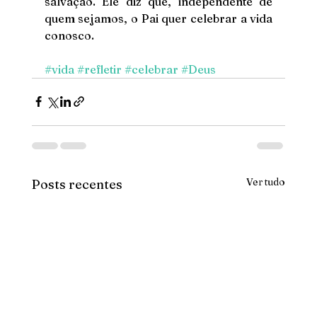
salvação. Ele diz que, independente de 
quem sejamos, o Pai quer celebrar a vida 
conosco.
#vida
#refletir
#celebrar
#Deus
Ver tudo
Posts recentes