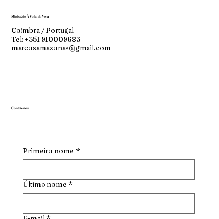
Ministério À Volta da Mesa
Coimbra / Portugal
Tel: +351 910009683
marcosamazonas@gmail.com
Contate-nos
Primeiro nome
*
Último nome
*
E-mail
*