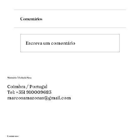
Comentários
Mude
Escreva um comentário
Ministério À Volta da Mesa
Coimbra / Portugal
Tel: +351 910009683
marcosamazonas@gmail.com
Contate-nos