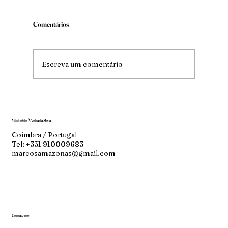
Comentários
Mude
Escreva um comentário
Ministério À Volta da Mesa
Coimbra / Portugal
Tel: +351 910009683
marcosamazonas@gmail.com
Contate-nos