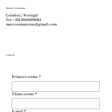
Ministério À Volta da Mesa
Coimbra / Portugal
Tel: +351 910009683
marcosamazonas@gmail.com
Contate-nos
Primeiro nome
*
Último nome
*
E-mail
*