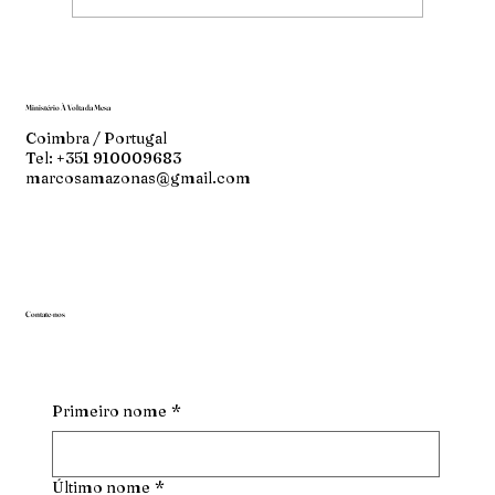
Ministério À Volta da Mesa
Coimbra / Portugal
Tel: +351 910009683
marcosamazonas@gmail.com
Contate-nos
Primeiro nome
*
Último nome
*