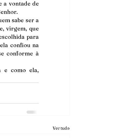
 a vontade de 
Senhor.
em sabe ser a 
, virgem, que 
escolhida para 
la confiou na 
se conforme à 
 e como ela, 
Ver tudo