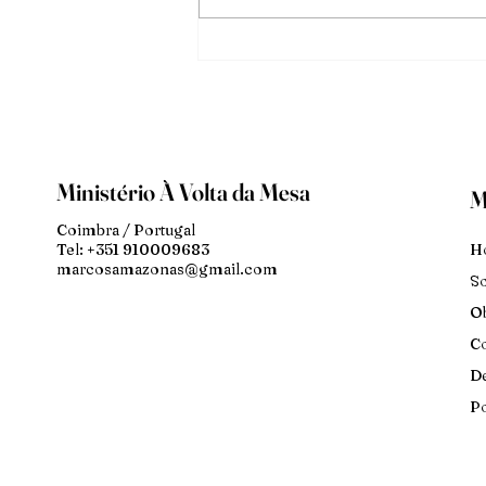
Ministério À Volta da Mesa
M
Coimbra / Portugal
H
Tel: +351 910009683
marcosamazonas@gmail.com
S
Ob
Co
De
Po