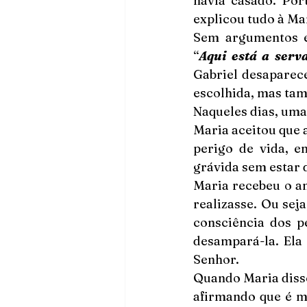
havia casado. Por
explicou tudo à Mar
Sem argumentos e 
“
Aqui está a ser
Gabriel desaparec
escolhida, mas ta
Naqueles dias, uma
Maria aceitou que a
perigo de vida, e
grávida sem estar
Maria recebeu o an
realizasse. Ou sej
consciência dos p
desampará-la. Ela 
Senhor.
Quando Maria disse 
afirmando que é m