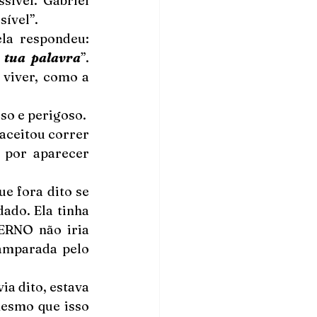
ível. Gabriel 
sível”.
la respondeu: 
 tua palavra
”. 
viver, como a 
o e perigoso.  
aceitou correr 
 por aparecer 
e fora dito se 
ado. Ela tinha 
ERNO não iria 
amparada pelo 
a dito, estava 
esmo que isso 