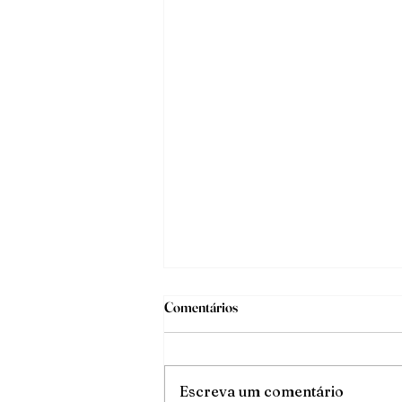
Comentários
O triunfo da luz
Escreva um comentário