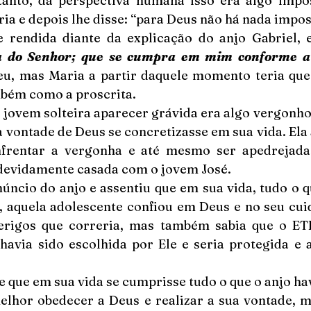
tanto, da perspectiva humana isso era algo imposs
ia e depois lhe disse: “para Deus não há nada impos
rendida diante da explicação do anjo Gabriel, e
va do Senhor; que se cumpra em mim conforme a
eu, mas Maria a partir daquele momento teria que 
mbém como a proscrita.
 jovem solteira aparecer grávida era algo vergonhos
 vontade de Deus se concretizasse em sua vida. Ela 
nfrentar a vergonha e até mesmo ser apedrejada
 devidamente casada com o jovem José.
úncio do anjo e assentiu que em sua vida, tudo o qu
a, aquela adolescente confiou em Deus e no seu cuid
erigos que correria, mas também sabia que o ET
havia sido escolhida por Ele e seria protegida e 
que em sua vida se cumprisse tudo o que o anjo havi
elhor obedecer a Deus e realizar a sua vontade, m