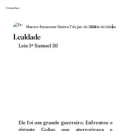
À Volta da Mesa
Marcos Amazonas Santos
7 de jan. de 2025
2 min de leitura
Lealdade
Leia 1ª Samuel 26
Ele foi um grande guerreiro. Enfrentou o 
gigante Golias que aterrorizava e 