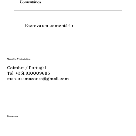
Comentários
Mude
Escreva um comentário
Ministério À Volta da Mesa
Coimbra / Portugal
Tel: +351 910009683
marcosamazonas@gmail.com
Contate-nos