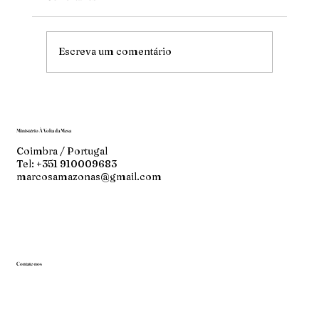
Mude
Escreva um comentário
Ministério À Volta da Mesa
Coimbra / Portugal
Tel: +351 910009683
marcosamazonas@gmail.com
Contate-nos