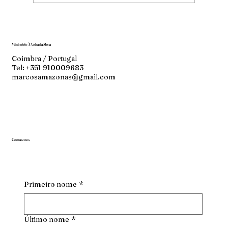
Ministério À Volta da Mesa
Coimbra / Portugal
Tel: +351 910009683
marcosamazonas@gmail.com
Contate-nos
Primeiro nome
*
Último nome
*