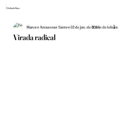
À Volta da Mesa
Marcos Amazonas Santos
18 de jan. de 2024
2 min de leitura
Virada radical