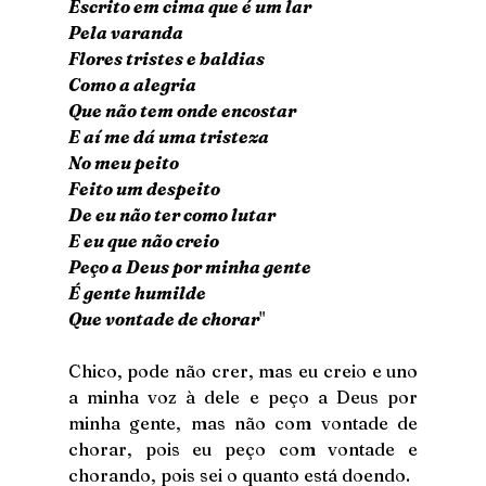
Escrito em cima que é um lar
Pela varanda
Flores tristes e baldias
Como a alegria
Que não tem onde encostar
E aí me dá uma tristeza
No meu peito
Feito um despeito
De eu não ter como lutar
E eu que não creio
Peço a Deus por minha gente
É gente humilde
Que vontade de chorar
"
Chico, pode não crer, mas eu creio e uno 
a minha voz à dele e peço a Deus por 
minha gente, mas não com vontade de 
chorar, pois eu peço com vontade e 
chorando, pois sei o quanto está doendo.