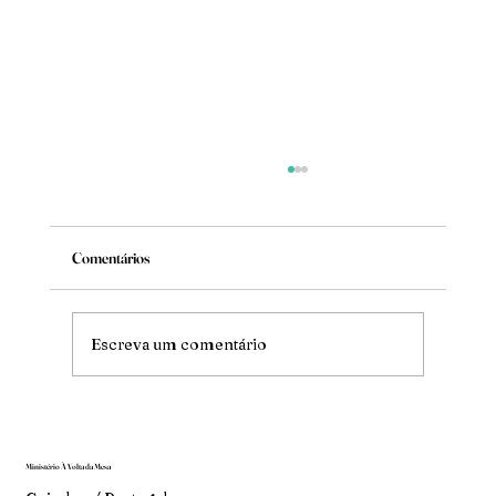
Comentários
Um homem também chora
Escreva um comentário
Ministério À Volta da Mesa