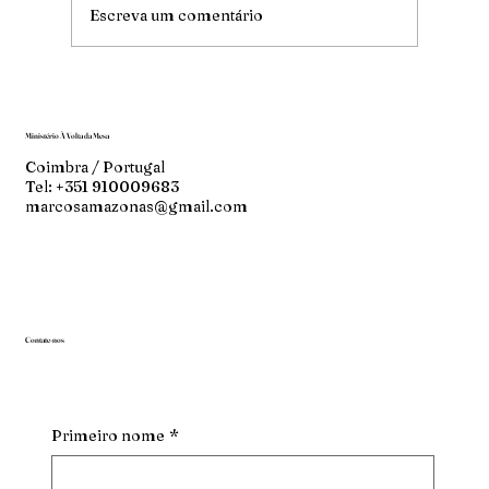
Escreva um comentário
Ministério À Volta da Mesa
Coimbra / Portugal
Tel: +351 910009683
marcosamazonas@gmail.com
Contate-nos
Primeiro nome
*