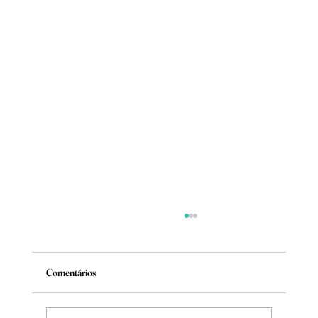
Comentários
De volta ao começo