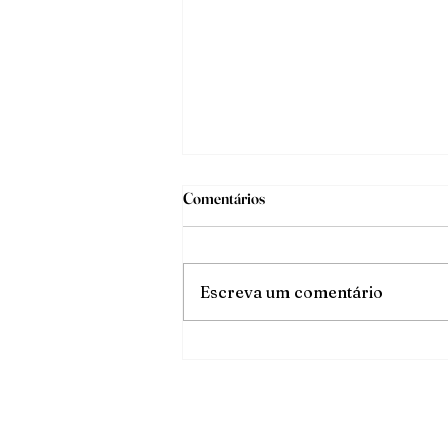
Comentários
O triunfo da luz
Escreva um comentário