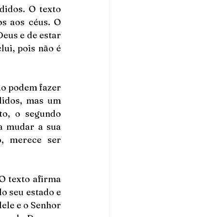
idos. O texto 
s aos céus. O 
us e de estar 
ui, pois não é 
ão podem fazer 
didos, mas um 
to, o segundo 
a mudar a sua 
, merece ser 
O texto afirma 
o seu estado e 
ele e o Senhor 