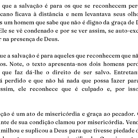
é que a salvação é para os que se reconhecem perd
cano ficava à distância e nem levantava seus olho
s um homem que sabe que não é digno da graça de De
le se vê condenado e por se ver assim, se auto-excl
 na presença de Deus.
que a salvação é para aqueles que reconhecem que n
s. Note, o texto apresenta-nos dois homens per
que faz dá-lhe o direito de ser salvo. Entretan
á perdido e que não há nada que possa fazer par
assim, ele reconhece que é culpado e, por isso
ação é um ato de misericórdia e graça ao pecador. 
ante de sua condição clamou por misericórdia. Vend
milhou e suplicou a Deus para que tivesse piedade d