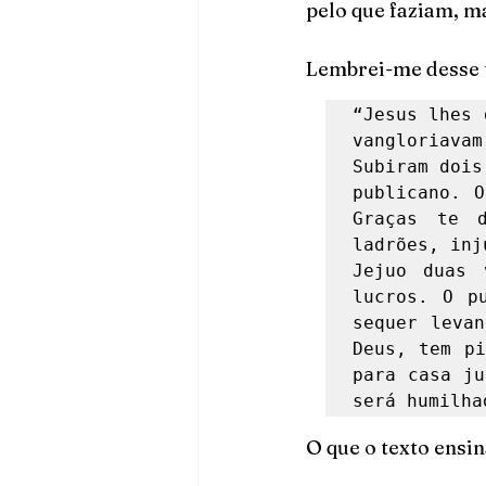
pelo que faziam, m
Lembrei-me desse t
“Jesus lhes 
vangloriava
Subiram dois
publicano. O
Graças te 
ladrões, inj
Jejuo duas 
lucros. O pu
sequer levan
Deus, tem pi
para casa ju
será humilha
O que o texto ensi