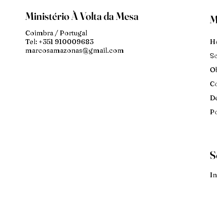
Ministério À Volta da Mesa
M
Coimbra / Portugal
H
Tel: +351 910009683
marcosamazonas@gmail.com
S
Ob
Co
De
Po
S
In