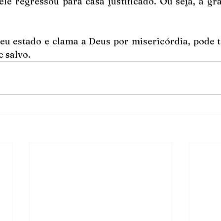
ele regressou para casa justificado. Ou seja, a gr
u estado e clama a Deus por misericórdia, pode te
 salvo.