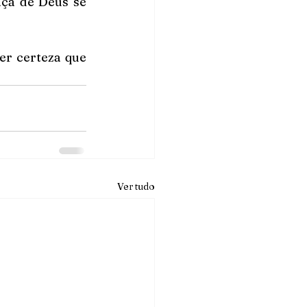
aça de Deus se 
r certeza que 
Ver tudo