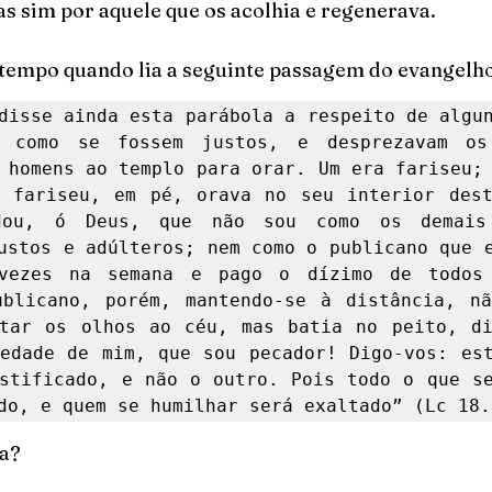
as sim por aquele que os acolhia e regenerava.
empo quando lia a seguinte passagem do evangelho
disse ainda esta parábola a respeito de algun
m como se fossem justos, e desprezavam os 
 homens ao templo para orar. Um era fariseu; 
 fariseu, em pé, orava no seu interior dest
dou, ó Deus, que não sou como os demais 
ustos e adúlteros; nem como o publicano que e
vezes na semana e pago o dízimo de todos 
blicano, porém, mantendo-se à distância, nã
tar os olhos ao céu, mas batia no peito, di
edade de mim, que sou pecador! Digo-vos: est
stificado, e não o outro. Pois todo o que se
do, e quem se humilhar será exaltado” (Lc 18.
na?