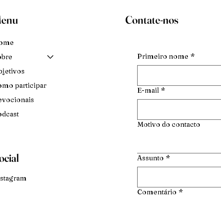
enu
Contate-nos
ome
Primeiro nome
*
obre
jetivos
mo participar
E-mail
*
vocionais
dcast
Motivo do contacto
ocial
Assunto
*
stagram
Comentário
*