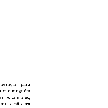
peração para 
s que ninguém 
iros zombies, 
te e não era 