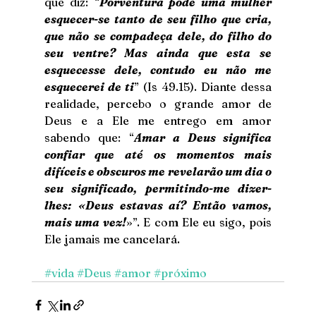
que diz: “
Porventura pode uma mulher 
esquecer-se tanto de seu filho que cria, 
que não se compadeça dele, do filho do 
seu ventre? Mas ainda que esta se 
esquecesse dele, contudo eu não me 
esquecerei de ti
” (Is 49.15). Diante dessa 
realidade, percebo o grande amor de 
Deus e a Ele me entrego em amor 
sabendo que: “
Amar a Deus significa 
confiar que até os momentos mais 
difíceis e obscuros me revelarão um dia o 
seu significado, permitindo-me dizer-
lhes: «Deus estavas aí? Então vamos, 
mais uma vez!
»”. E com Ele eu sigo, pois 
Ele jamais me cancelará.
#vida
#Deus
#amor
#próximo