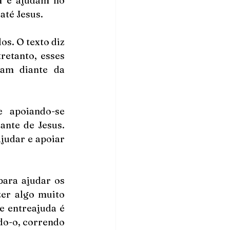
 e ajudam no 
até Jesus.
s. O texto diz 
retanto, esses 
am diante da 
 apoiando-se 
nte de Jesus. 
judar e apoiar 
ara ajudar os 
er algo muito 
 entreajuda é 
o-o, correndo 