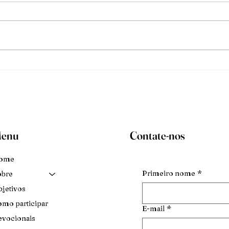
Mude
O deb
enu
Contate-nos
ome
Primeiro nome
*
obre
jetivos
mo participar
E-mail
*
vocionais