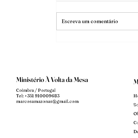
O triunfo da luz
Escreva um comentário
Ministério À Volta da Mesa
M
Coimbra / Portugal
H
Tel: +351 910009683
marcosamazonas@gmail.com
S
Ob
Co
De