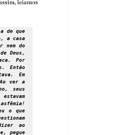
assim, leiamos 
a de que 
, a casa 
r nem do 
de Deus, 
ca. Por 
. Então 
ava. Em 
Ao ver a 
o, seus 
 estavam 
asfêmia! 
u o que 
stionam 
izer ao 
e, pegue 