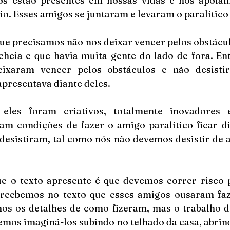
s estão presentes em nossas vidas e nos apoiam
. Esses amigos se juntaram e levaram o paralítico 
ue precisamos não nos deixar vencer pelos obstáculo
cheia e que havia muita gente do lado de fora. Ent
ixaram vencer pelos obstáculos e não desistir
apresentava diante deles. 
eles foram criativos, totalmente inovadores e
m condições de fazer o amigo paralítico ficar dia
 desistiram, tal como nós não devemos desistir de a
ue o texto apresente é que devemos correr risco p
rcebemos no texto que esses amigos ousaram faz
os os detalhes de como fizeram, mas o trabalho de
mos imaginá-los subindo no telhado da casa, abrind