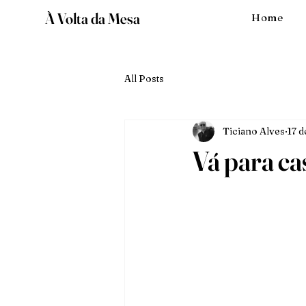
À Volta da Mesa
Home
All Posts
Ticiano Alves
17 d
Vá para ca