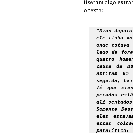
fizeram algo extra
o texto: 
“
Dias depois
ele tinha vo
onde estava 
lado de fora
quatro home
causa da mu
abriram um
seguida, bai
fé que eles
pecados estã
ali sentados
Somente Deu
eles estava
essas cois
paralítico: 