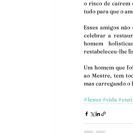
o risco de caírem
tudo para que o ami
Esses amigos não 
celebrar a restau
homem holistica
restabeleceu-lhe fi
Um homem que foi 
ao Mestre, tem tod
mas carregando o l
#Jesus
#vida
#ens