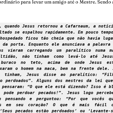
ordinário para levar um amigo até o Mestre. Sendo 
, quando Jesus retornou a Cafarnaum, a notíci
ltado se espalhou rapidamente. Em pouco tempo
hospedado ficou tão cheia que não havia luga
 da porta. Enquanto ele anunciava a palavra 
ns vieram carregando um paralítico numa ma
ltidão, não tinham como levá-lo até Jesus
 buraco no teto, acima de onde Jesus est
xaram o homem na maca, bem na frente dele. 
 tinham, Jesus disse ao paralítico: “Filh
o perdoados”. Alguns dos mestres da lei que
 pensaram: “O que ele está dizendo? Isso é bl
s pode perdoar pecados!”. Jesus logo percebe
m pensando e perguntou: “Por que vocês que
as em seu coração? O que é mais fácil d
‘Seus pecados estão perdoados’ ou ‘Levante-s