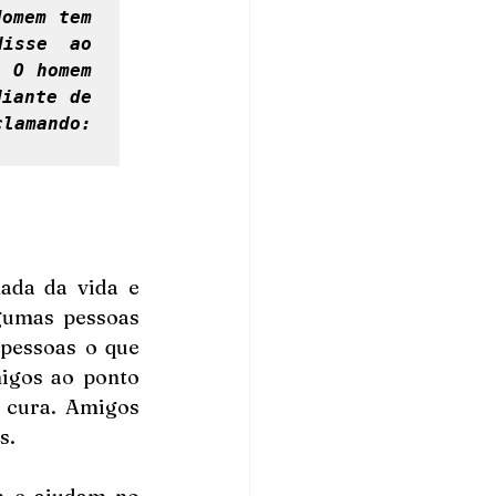
omem tem 
isse ao 
 O homem 
iante de 
amando: 
da da vida e 
gumas pessoas 
pessoas o que 
igos ao ponto 
 cura. Amigos 
s.